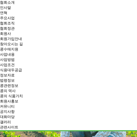
협회소개
인사말
연혁
주요사업
협회조직
협회정관
회원사
회원가입안내
찾아오시는 길
콩수매지원
사업내용
사업방법
사업조건
식용대두공급
정보자료
법령정보
콩관련정보
콩의 역사
콩의 식품가치
회원사홍보
커뮤니티
공지사항
대화마당
갤러리
관련사이트